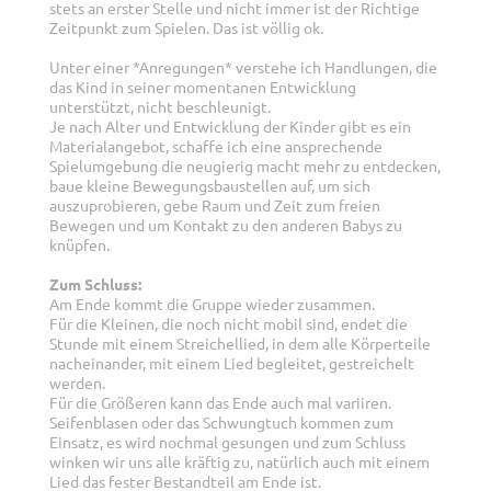
stets an erster Stelle und nicht immer ist der Richtige
Zeitpunkt zum Spielen. Das ist völlig ok.
Unter einer *Anregungen* verstehe ich Handlungen, die
das Kind in seiner momentanen Entwicklung
unterstützt, nicht beschleunigt.
Je nach Alter und Entwicklung der Kinder gibt es ein
Materialangebot, schaffe ich eine ansprechende
Spielumgebung die neugierig macht mehr zu entdecken,
baue kleine Bewegungsbaustellen auf, um sich
auszuprobieren, gebe Raum und Zeit zum freien
Bewegen und um Kontakt zu den anderen Babys zu
knüpfen.
Zum Schluss:
Am Ende kommt die Gruppe wieder zusammen.
Für die Kleinen, die noch nicht mobil sind, endet die
Stunde mit einem Streichellied, in dem alle Körperteile
nacheinander, mit einem Lied begleitet, gestreichelt
werden.
Für die Größeren kann das Ende auch mal variiren.
Seifenblasen oder das Schwungtuch kommen zum
Einsatz, es wird nochmal gesungen und zum Schluss
winken wir uns alle kräftig zu, natürlich auch mit einem
Lied das fester Bestandteil am Ende ist.